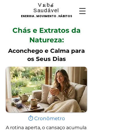
V
b
🍌
🍎
Saudável
ENERGIA . MOVIMENTO . HÁBITOS
Chás e Extratos da
Natureza:
Aconchego e Calma para
os Seus Dias
⏱ Cronômetro
A rotina aperta, o cansaço acumula