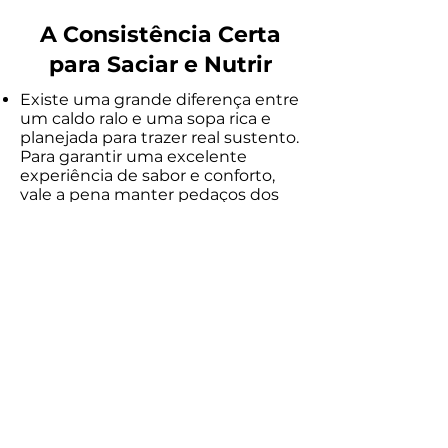
A Consistência Certa
para Saciar e Nutrir
Existe uma grande diferença entre
um caldo ralo e uma sopa rica e
planejada para trazer real sustento.
Para garantir uma excelente
experiência de sabor e conforto,
vale a pena manter pedaços dos
legumes no prato em vez de bater
tudo no liquidificador.
O ato de mastigar torna a refeição
mais prazerosa, ajudando a trazer
uma agradável e duradoura
sensação de satisfação após o
jantar. Um caldo espesso, rico em
fibras vindas da mandioca e dos
vegetais, favorece uma digestão
leve, garantindo que você
aproveite toda a riqueza de
nutrientes de forma calma e
natural. Acompanhada de uma