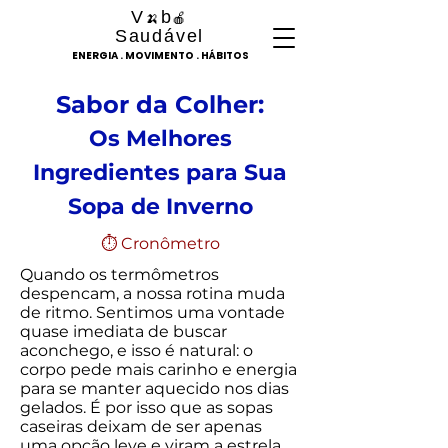
V
b
🍌
🍎
Saudável
ENERGIA . MOVIMENTO . HÁBITOS
Sabor da Colher:
Os Melhores
Ingredientes para Sua
Sopa de Inverno
⏱ Cronômetro
Quando os termômetros
despencam, a nossa rotina muda
de ritmo. Sentimos uma vontade
quase imediata de buscar
aconchego, e isso é natural: o
corpo pede mais carinho e energia
para se manter aquecido nos dias
gelados. É por isso que as sopas
caseiras deixam de ser apenas
uma opção leve e viram a estrela