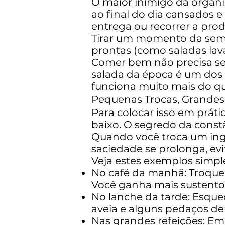
O maior inimigo da organ
ao final do dia cansados e
entrega ou recorrer a pro
Tirar um momento da sema
prontas (como saladas la
Comer bem não precisa ser
salada da época é um dos 
funciona muito mais do q
Pequenas Trocas, Grandes
Para colocar isso em práti
baixo. O segredo da constâ
Quando você troca um ing
saciedade se prolonga, evi
Veja estes exemplos simpl
No café da manhã: Troque
Você ganha mais sustento 
No lanche da tarde: Esque
aveia e alguns pedaços de
Nas grandes refeições: Em 