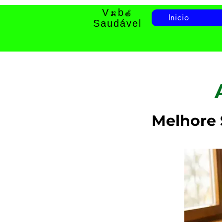
V
b
🍌
🍎
Inicio
Saudável
Melhore 