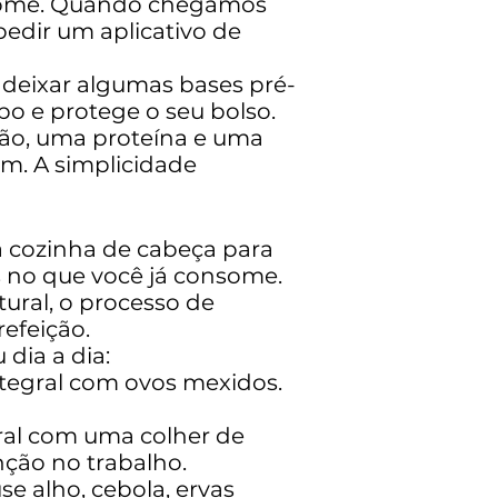
à fome. Quando chegamos
pedir um aplicativo de
deixar algumas bases pré-
o e protege o seu bolso.
jão, uma proteína e uma
em. A simplicidade
ua cozinha de cabeça para
s no que você já consome.
ural, o processo de
efeição.
dia a dia:
tegral com ovos mexidos.
ural com uma colher de
nção no trabalho.
e alho, cebola, ervas