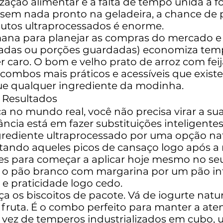
ização alimentar é a falta de tempo unida 
 sem nada pronto na geladeira, a chance de 
dutos ultraprocessados é enorme.
na para planejar as compras do mercado e 
vadas ou porções guardadas) economiza temp
 caro. O bom e velho prato de arroz com fei
combos mais práticos e acessíveis que exist
ue qualquer ingrediente da modinha.
 Resultados
ca no mundo real, você não precisa virar a s
ncia está em fazer substituições inteligente
rediente ultraprocessado por uma opção nat
tando aqueles picos de cansaço logo após a r
es para começar a aplicar hoje mesmo no seu 
 o pão branco com margarina por um pão in
e praticidade logo cedo.
ça os biscoitos de pacote. Vá de iogurte nat
 fruta. É o combo perfeito para manter a ate
vez de temperos industrializados em cubo, us