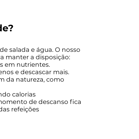
de?
 de salada e água. O nosso
a manter a disposição:
os em nutrientes.
os e descascar mais.
vem da natureza, como
do calorias
o momento de descanso fica
das refeições