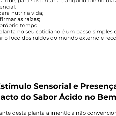
na que, para sustentar a tranquilidade no dia 
ncial:
a nutrir a vida;
firmar as raízes;
 próprio tempo.
a planta no seu cotidiano é um passo simples
rar o foco dos ruídos do mundo externo e rec
stímulo Sensorial e Presenç
acto do Sabor Ácido no Bem
ante desta planta alimentícia não convenciona