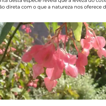
enta desta espécie revela que a leveza do co
o direta com o que a natureza nos oferece d