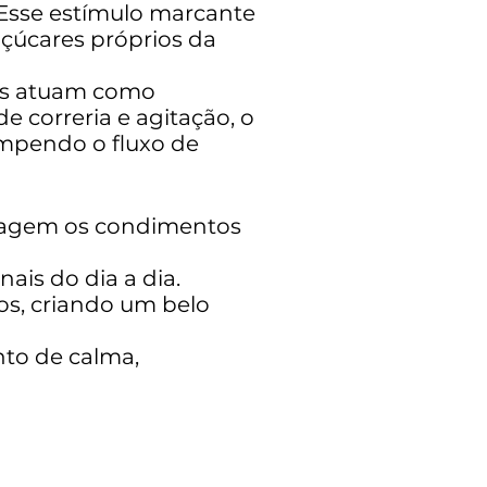
 Esse estímulo marcante
açúcares próprios da
tes atuam como
 correria e agitação, o
ompendo o fluxo de
antagem os condimentos
ais do dia a dia.
ios, criando um belo
to de calma,