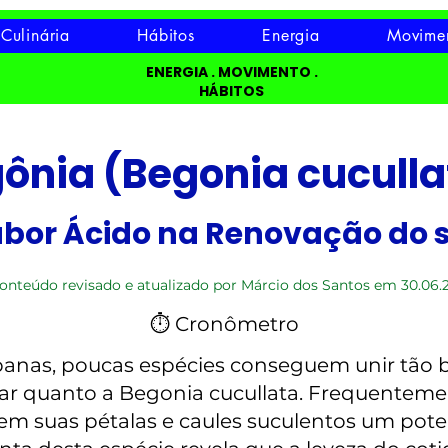
Culinária
Hábitos
Energia
Movime
ENERGIA . MOVIMENTO .
HÁBITOS
ônia (Begonia cuculla
abor Ácido na Renovação do s
onteúdo revisado e atualizado por Márcio dos Santos em 30.06.
⏱ Cronômetro
rbanas, poucas espécies conseguem unir tão
tar quanto a Begonia cucullata. Frequentem
z em suas pétalas e caules suculentos um pot