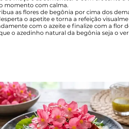
ar o momento com calma.
ribua as flores de begônia por cima dos dema
desperta o apetite e torna a refeição visual
adamente com o azeite e finalize com a flor de
 que o azedinho natural da begônia seja o v