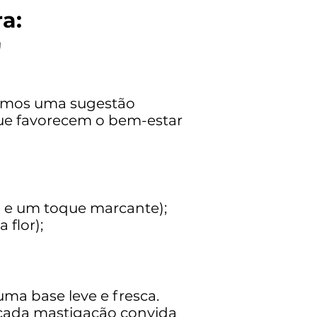
a:
"
aramos uma sugestão
 que favorecem o bem-estar
a e um toque marcante);
flor);
uma base leve e fresca.
a cada mastigação convida