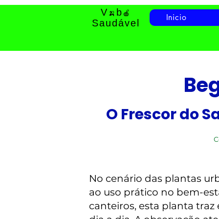
V
b
🍌
🍎
Inicio
Saudável
Beg
O Frescor do S
C
No cenário das plantas u
ao uso prático no bem-es
canteiros, esta planta tra