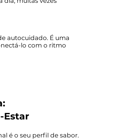
a dia, muitas vezes
 de autocuidado. É uma
onectá-lo com o ritmo
a:
-Estar
l é o seu perfil de sabor.