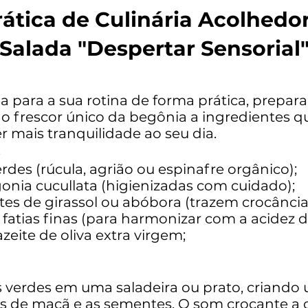
rática de Culinária Acolhedor
Salada "Despertar Sensorial
cia para a sua rotina de forma prática, prep
ne o frescor único da begônia a ingredientes
zer mais tranquilidade ao seu dia.
s
erdes (rúcula, agrião ou espinafre orgânico);
egonia cucullata (higienizadas com cuidado);
tes de girassol ou abóbora (trazem crocânci
tias finas (para harmonizar com a acidez da 
zeite de oliva extra virgem;
 verdes em uma saladeira ou prato, criando 
tias de maçã e as sementes. O som crocante 