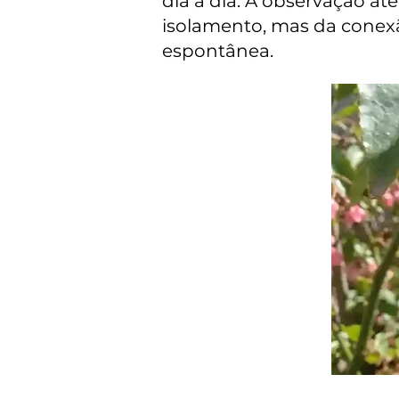
dia a dia. A observação at
isolamento, mas da conexã
espontânea.