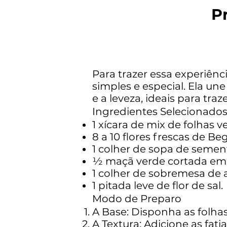
P
Para trazer essa experiên
simples e especial. Ela u
e a leveza, ideais para tra
Ingredientes Selecionado
1 xícara de mix de folhas v
8 a 10 flores frescas de B
1 colher de sopa de semen
½ maçã verde cortada em fa
1 colher de sobremesa de a
1 pitada leve de flor de sal.
Modo de Preparo
A Base: Disponha as folhas
A Textura: Adicione as fa