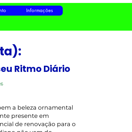
nto
Informações
ta):
eu Ritmo Diário
26
 bem a beleza ornamental
ente presente em
encial de renovação para o