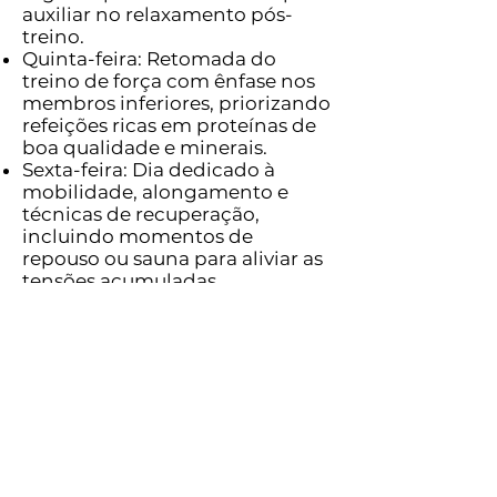
auxiliar no relaxamento pós-
treino.
Quinta-feira: Retomada do
treino de força com ênfase nos
membros inferiores, priorizando
refeições ricas em proteínas de
boa qualidade e minerais.
Sexta-feira: Dia dedicado à
mobilidade, alongamento e
técnicas de recuperação,
incluindo momentos de
repouso ou sauna para aliviar as
tensões acumuladas.
Sábado: Sessão combinada,
unindo estímulos de força e
resistência aeróbica em uma
única rotina.
Domingo: Descanso completo,
incentivando o
desconetamento de telas e o
contato com a natureza por
meio de caminhadas leves ao ar