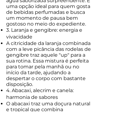
água saborizada surpreendente. É
uma opção ideal para quem gosta
de bebidas perfumadas e busca
um momento de pausa bem
gostoso no meio do expediente.
3. Laranja e gengibre: energia e
vivacidade
A citricidade da laranja combinada
com a leve picância das rodelas de
gengibre traz aquele "up" para a
sua rotina. Essa mistura é perfeita
para tomar pela manhã ou no
início da tarde, ajudando a
despertar o corpo com bastante
disposição.
4. Abacaxi, alecrim e canela:
harmonia de sabores
O abacaxi traz uma doçura natural
e tropical que combina
perfeitamente com o toque herbal
do alecrim e o aroma acolhedor da
canela em pau. Uma combinação
leve, cheia de personalidade e