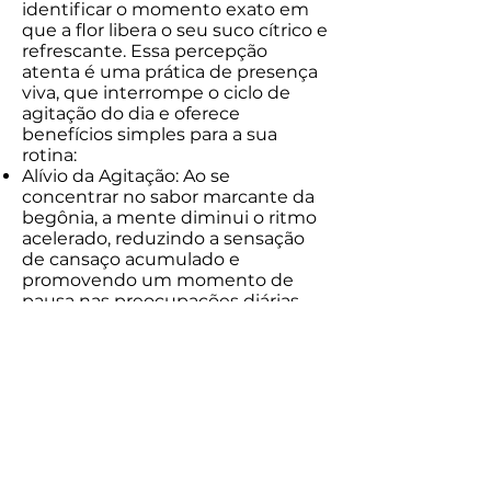
identificar o momento exato em
que a flor libera o seu suco cítrico e
refrescante. Essa percepção
atenta é uma prática de presença
viva, que interrompe o ciclo de
agitação do dia e oferece
benefícios simples para a sua
rotina:
Alívio da Agitação: Ao se
concentrar no sabor marcante da
begônia, a mente diminui o ritmo
acelerado, reduzindo a sensação
de cansaço acumulado e
promovendo um momento de
pausa nas preocupações diárias.
Conexão Direta com os Sentidos:
O contraste entre a firmeza das
sementes e a suculência da flor
funciona como um convite para
trazer a atenção de volta para o
presente. Isso ajuda a retomar a
serenidade em momentos de
saturação ou pensamentos
acelerados.