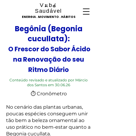
V
b
🍌
🍎
Saudável
ENERGIA . MOVIMENTO . HÁBITOS
Begônia (Begonia
cucullata):
O Frescor do Sabor Ácido
na Renovação do seu
Ritmo Diário
Conteúdo revisado e atualizado por Márcio
dos Santos em 30.06.26
⏱ Cronômetro
No cenário das plantas urbanas,
poucas espécies conseguem unir
tão bem a beleza ornamental ao
uso prático no bem-estar quanto a
Begonia cucullata.