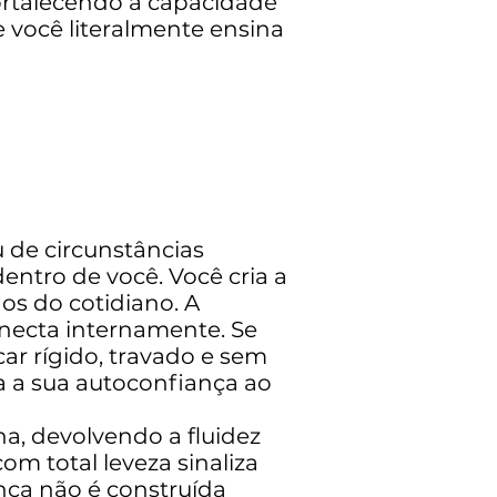
rtalecendo a capacidade
e você literalmente ensina
u de circunstâncias
entro de você. Você cria a
os do cotidiano. A
necta internamente. Se
r rígido, travado e sem
a a sua autoconfiança ao
a, devolvendo a fluidez
om total leveza sinaliza
nça não é construída