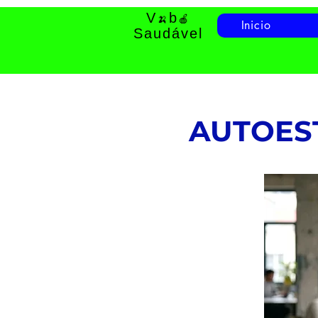
V
b
🍌
🍎
Inicio
Saudável
AUTOES