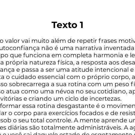
Texto 1
 valor vai muito além de repetir frases moti
toconfiança não é uma narrativa inventada de
orpo que funciona em completa harmonia e l
própria natureza física, a resposta aos desaf
ança e passa a ser uma atitude intencional e
ta o cuidado essencial com o próprio corpo, 
 Isso sobrecarrega a sua rotina com um peso f
sso atua como uma névoa no seu cotidiano, 
itórias e criando um ciclo de incertezas.
formar essa rotina desgastante é o movimen
r o corpo para exercícios focados e de resis
 sob o seu total controle. A mente aprende u
es diárias são totalmente administráveis. A a
e e você sai daquele estado de esgotamento 