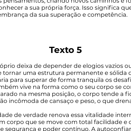
 pensamentos, criando novos caminhos e fo
nhecer a sua própria força. Isso significa qu
 lembrança da sua superação e competência.
Texto 5
óprio deixa de depender de elogios vazios o
e tornar uma estrutura permanente e sólida d
ria para superar de forma tranquila os desafi
mbém vive na forma como o seu corpo se co
rado na mesma posição, o corpo tende a fica
ção incômoda de cansaço e peso, o que dren
de de verdade renova essa vitalidade intern
m corpo que se move com total facilidade e c
e segurança e poder contínuo. A autoconfia