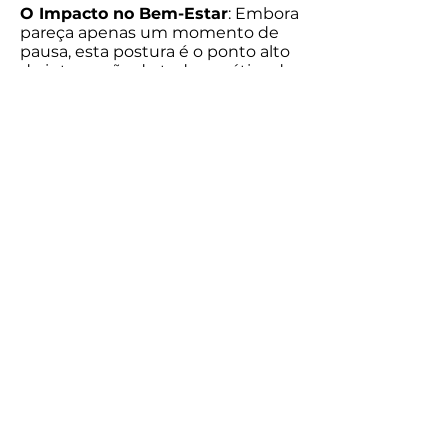
O Impacto no Bem-Estar
: Embora
pareça apenas um momento de
pausa, esta postura é o ponto alto
de integração de toda a prática de
Yôga. É o momento em que a
mente e o corpo assimilam e
consolidam os benefícios de cada
postura realizada. De forma
natural, o organismo entra em um
estado de repouso profundo, em
que a respiração se acalma e o
ritmo do corpo desacelera para o
seu nível mais sereno.
Durante o relaxamento total na
Postura do Cadáver, ocorre a
transição suave para um estado de
pleno descanso, onde o corpo
desativa as tensões e retoma a sua
interno para uma percepção de
profunda serenidade. O acúmulo
de inquietude e agitação se
dissolve naturalmente, abrindo