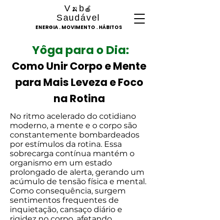
V
b
🍌
🍎
Saudável
ENERGIA . MOVIMENTO . HÁBITOS
Yôga para o Dia:
Como Unir Corpo e Mente
para Mais Leveza e Foco
na Rotina
No ritmo acelerado do cotidiano
moderno, a mente e o corpo são
constantemente bombardeados
por estímulos da rotina. Essa
sobrecarga contínua mantém o
organismo em um estado
prolongado de alerta, gerando um
acúmulo de tensão física e mental.
Como consequência, surgem
sentimentos frequentes de
inquietação, cansaço diário e
rigidez no corpo, afetando